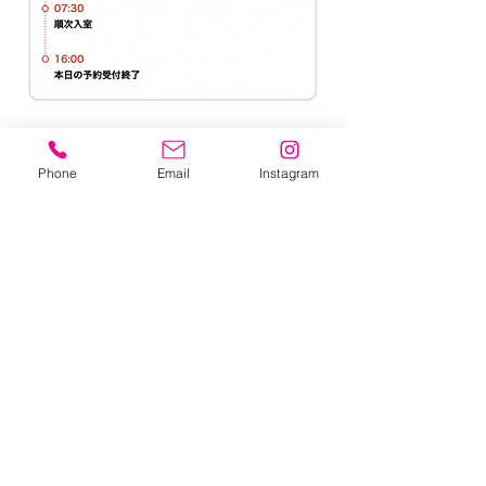
●
予約に関する注意事項
病気の種類によっては、定員に満たない場合で
Phone
Email
Instagram
もお預かりが難しい場合がございます。
キャンセルされる場合は、キャンセル締切時刻
までに、あずかるこちゃんから行ってくださ
い。​
利用時間・利用料金について
利用時間
匝瑳事業所
午前7時30分～午後6時30分